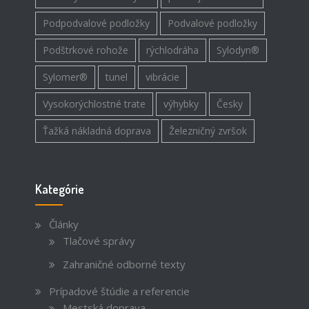
Podpodvalové podložky
Podvalové podložky
Podštrkové rohože
rýchlodráha
Sylodyn®
Sylomer®
tunel
vibrácie
Vysokorýchlostné trate
výhybky
Česky
Ťažká nákladná doprava
Železničný zvršok
Kategórie
Články
Tlačové správy
Zahraničné odborné texty
Prípadové štúdie a referencie
Mestská doprava