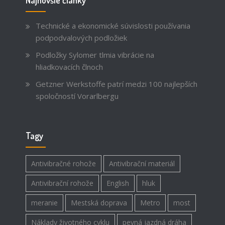
Technické a ekonomické súvislosti používania
podpodvalových podložiek
Podložky Sylomer tlmia vibrácie na
hliadkovacích člnoch
Getzner Werkstoffe patrí medzi 100 najlepších
spoločností Vorarlbergu
Tagy
Antivibračné rohože
Antivibrační materiál
Antivibrační rohože
English
hluk
meranie
Mestská doprava
Metro
most
Náklady životného cyklu
pevná jazdná dráha