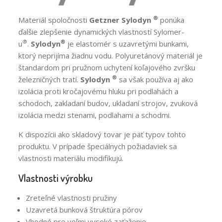
®
Materiál spoločnosti
Getzner Sylodyn
ponúka
ďalšie zlepšenie dynamických vlastností Sylomer-
®
®
u
.
Sylodyn
je elastomér s uzavretými bunkami,
ktorý neprijíma žiadnu vodu. Polyuretánový materiál je
štandardom pri pružnom uchytení koľajového zvršku
®
železničných tratí.
Sylodyn
sa však používa aj ako
izolácia proti kročajovému hluku pri podlahách a
schodoch, zakladaní budov, ukladaní strojov, zvuková
izolácia medzi stenami, podlahami a schodmi.
K dispozícii ako skladový tovar je päť typov tohto
produktu. V prípade špeciálnych požiadaviek sa
vlastnosti materiálu modifikujú.
Vlastnosti výrobku
Zreteľné vlastnosti pružiny
Uzavretá bunková štruktúra pórov
Vhodné pre veľmi vysoké zaťaženie