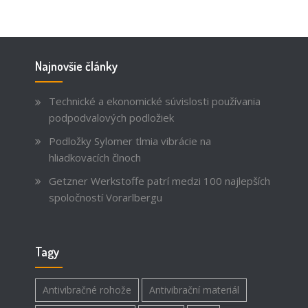
Najnovšie články
Technické a ekonomické súvislosti používania
podpodvalových podložiek
Podložky Sylomer tlmia vibrácie na
hliadkovacích člnoch
Getzner Werkstoffe patrí medzi 100 najlepších
spoločností Vorarlbergu
Tagy
Antivibračné rohože
Antivibrační materiál