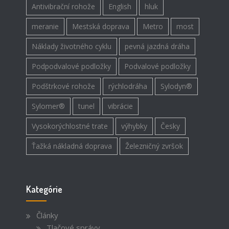
Antivibrační rohože
English
hluk
meranie
Mestská doprava
Metro
most
Náklady životného cyklu
pevná jazdná dráha
Podpodvalové podložky
Podvalové podložky
Podštrkové rohože
rýchlodráha
Sylodyn®
Sylomer®
tunel
vibrácie
Vysokorýchlostné trate
výhybky
Česky
Ťažká nákladná doprava
Železničný zvršok
Kategórie
Články
Tlačové správy