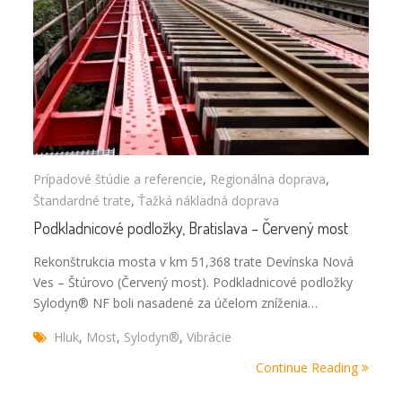
Prípadové štúdie a referencie
,
Regionálna doprava
,
Štandardné trate
,
Ťažká nákladná doprava
Podkladnicové podložky, Bratislava – Červený most
Rekonštrukcia mosta v km 51,368 trate Devínska Nová
Ves – Štúrovo (Červený most). Podkladnicové podložky
Sylodyn® NF boli nasadené za účelom zníženia…
Hluk
,
Most
,
Sylodyn®
,
Vibrácie
Continue Reading