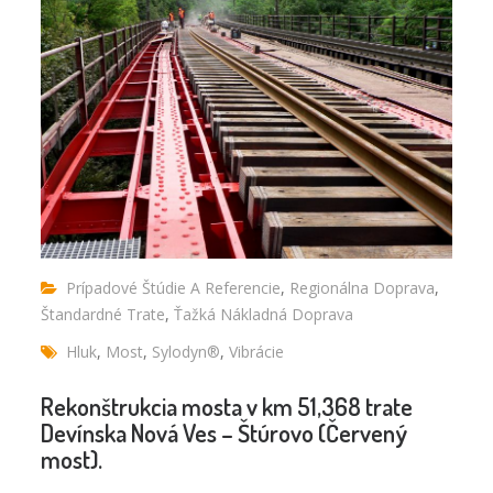
Prípadové Štúdie A Referencie
,
Regionálna Doprava
,
Štandardné Trate
,
Ťažká Nákladná Doprava
Hluk
,
Most
,
Sylodyn®
,
Vibrácie
Rekonštrukcia mosta v km 51,368 trate
Devínska Nová Ves – Štúrovo (Červený
most).