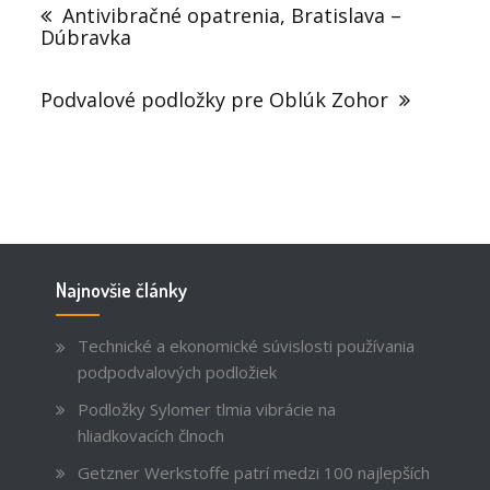
v
Antivibračné opatrenia, Bratislava –
článku
Dúbravka
Podvalové podložky pre Oblúk Zohor
Najnovšie články
Technické a ekonomické súvislosti používania
podpodvalových podložiek
Podložky Sylomer tlmia vibrácie na
hliadkovacích člnoch
Getzner Werkstoffe patrí medzi 100 najlepších