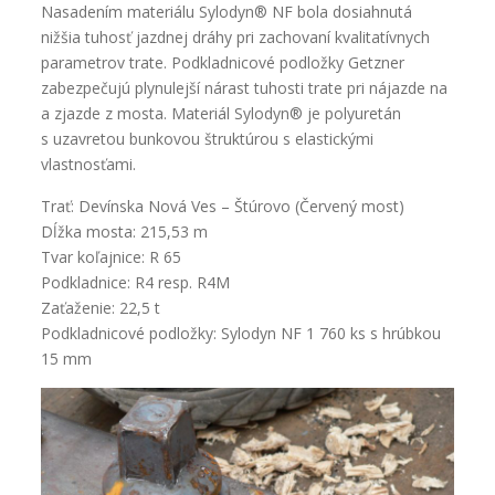
Nasadením materiálu Sylodyn® NF bola dosiahnutá
nižšia tuhosť jazdnej dráhy pri zachovaní kvalitatívnych
parametrov trate. Podkladnicové podložky Getzner
zabezpečujú plynulejší nárast tuhosti trate pri nájazde na
a zjazde z mosta. Materiál Sylodyn® je polyuretán
s uzavretou bunkovou štruktúrou s elastickými
vlastnosťami.
Trať: Devínska Nová Ves – Štúrovo (Červený most)
Dĺžka mosta: 215,53 m
Tvar koľajnice: R 65
Podkladnice: R4 resp. R4M
Zaťaženie: 22,5 t
Podkladnicové podložky: Sylodyn NF 1 760 ks s hrúbkou
15 mm