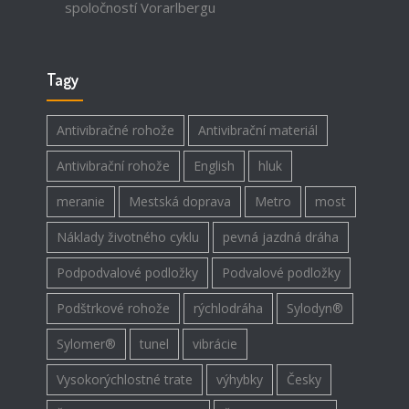
spoločností Vorarlbergu
Tagy
Antivibračné rohože
Antivibrační materiál
Antivibrační rohože
English
hluk
meranie
Mestská doprava
Metro
most
Náklady životného cyklu
pevná jazdná dráha
Podpodvalové podložky
Podvalové podložky
Podštrkové rohože
rýchlodráha
Sylodyn®
Sylomer®
tunel
vibrácie
Vysokorýchlostné trate
výhybky
Česky